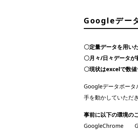
Google
〇定量データを用い
〇月々/日々データ
〇現状はexcelで
Googleデータポ
手を動かしていただ
事前に以下の環境の
GoogleChrom